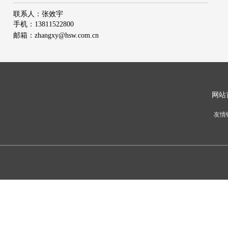
联系人：
张效宇
手机：
13811522800
邮箱：
zhangxy@hsw.com.cn
网
站
友情