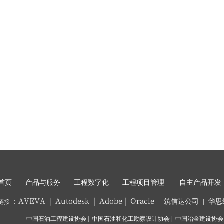
产品
与服务
工程数字化
工程项目管理
首页
自主
产品开发
AVEVA
Autodesk
|
Adobe
|
Oracle
|
|
筑信达公司
华思
：
|
链接
中国
石油
工程
建设协会
|
中国石油和化工勘察设计协会
|
中国冶金建设协会