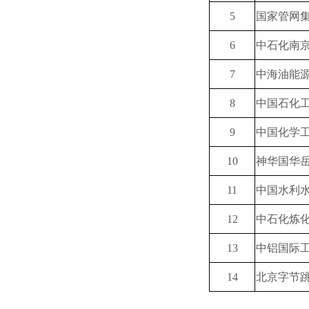
5
国家管网
6
中石化南
7
中海油能
8
中国石化
9
中国化学
10
神华国华
11
中国水利
12
中石化炼
13
中铝国际
14
北京字节