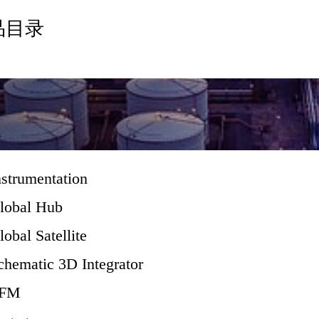
品目录
strumentation
obal Hub
bal Satellite
ematic 3D Integrator
LFM