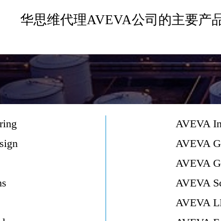
华思维代理
AVEVA
公司的主要产
ring
AVEVA In
sign
AVEVA Gl
AVEVA Glo
ms
AVEVA Sch
AVEVA 